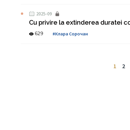
2025-09
Cu privire la extinderea duratei 
629
#Клара Сорочан
1
2