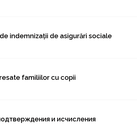
 de indemnizații de asigurări sociale
esate familiilor cu copii
подтверждения и исчисления