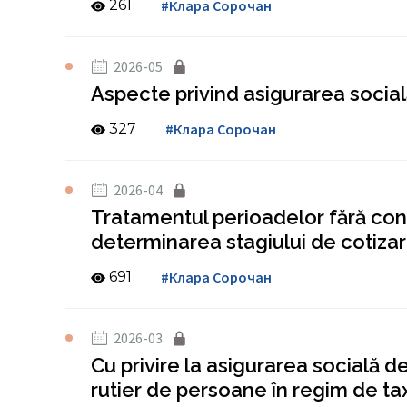
261
#Клара Сорочан
2026-05
Aspecte privind asigurarea socială 
327
#Клара Сорочан
2026-04
Tratamentul perioadelor fără contr
determinarea stagiului de cotiza
691
#Клара Сорочан
2026-03
Cu privire la asigurarea socială 
rutier de persoane în regim de tax