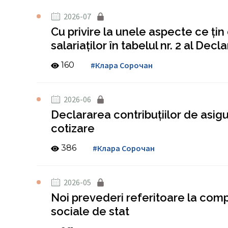
2026-07
Cu privire la unele aspecte ce țin
salariaților în tabelul nr. 2 al Decl
160
#Клара Сорочан
2026-06
Declararea contribuțiilor de asigur
cotizare
386
#Клара Сорочан
2026-05
Noi prevederi referitoare la comp
sociale de stat