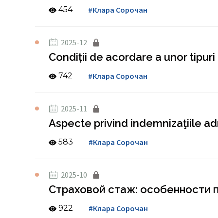
454
#Клара Сорочан
2025-12
Condiții de acordare a unor tipuri
742
#Клара Сорочан
2025-11
Aspecte privind indemnizaţiile adr
583
#Клара Сорочан
2025-10
Страховой стаж: особенности 
922
#Клара Сорочан