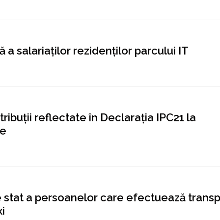
a salariaților rezidenților parcului IT
ibuții reflectate în Declarația IPC21 la
re
de stat a persoanelor care efectuează transp
i