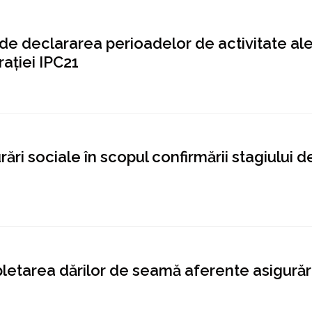
 de declararea perioadelor de activitate al
arației IPC21
ări sociale în scopul confirmării stagiului d
letarea dărilor de seamă aferente asigurăr