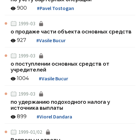
900
#Pavel Tostogan
1999-03
о продаже части объекта основных средств
927
#Vasile Bucur
1999-03
о поступлении основных средств от
учредителей
1004
#Vasile Bucur
1999-03
по удержанию подоходного налога у
источника выплаты
899
#Viorel Dandara
1999-01/02