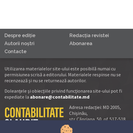
Despre ediţie
Redacţia revistei
Autorii noştri
Abonarea
Contacte
Utilizarea materialelor site-ului este posibilă numai cu
permisiunea scrisă a editorului. Materialele respinse nu se
recenzează și nu se returnează autorilor.
Doleanţele şi obiecţiile privind funcţionarea site-ului pot fi
expediate la
abonare@contabilitate.md
Adresa redacţiei: MD 2005,
Chişinău,
str. Căpriana, 50, of. 517-518
tel.:
(+373 22) 21 20 22