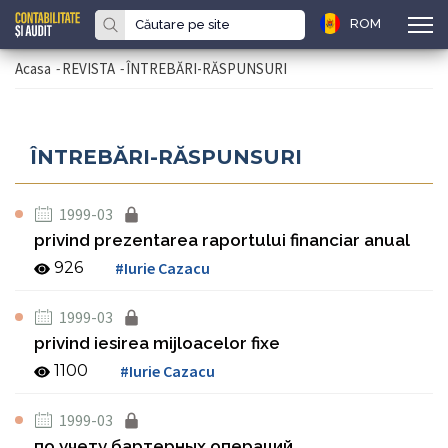
ROM
Acasa
-
REVISTA
-
ÎNTREBĂRI-RĂSPUNSURI
ÎNTREBĂRI-RĂSPUNSURI
1999-03
privind prezentarea raportului financiar anual
926
#Iurie Cazacu
1999-03
privind iesirea mijloacelor fixe
1100
#Iurie Cazacu
1999-03
по учету бартерных операций