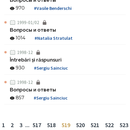
Вопросы и ответы
970
#Vasile Benderschi
1999-01/02
Вопросы и ответы
1014
#Natalia Stratulat
1998-12
Întrebări şi răspunsuri
930
#Sergiu Sainciuc
1998-12
Вопросы и ответы
857
#Sergiu Sainciuc
1
2
3
...
517
518
519
520
521
522
523