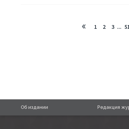
1
2
3
...
5
Об издании
Редакция жу