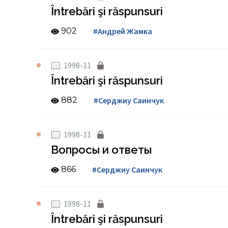
Întrebări şi răspunsuri
902
#Андрей Жамка
1998-11
Întrebări şi răspunsuri
882
#Серджиу Саинчук
1998-11
Вопросы и ответы
866
#Серджиу Саинчук
1998-11
Întrebări şi răspunsuri