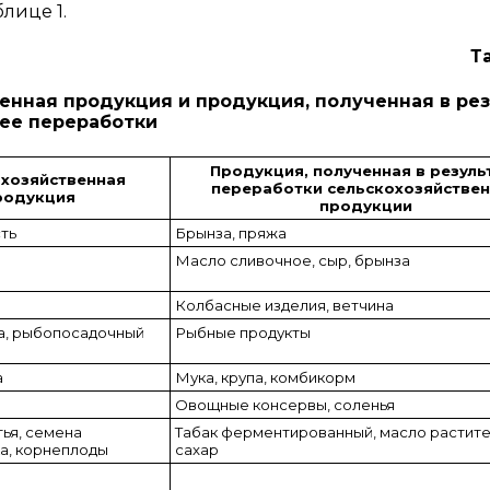
лице 1.
Т
енная продукция и продукция, полученная в ре
ее переработки
Продукция, полученная в резуль
хозяйственная
переработки сельскохозяйстве
родукция
продукции
ть
Брынза, пряжа
Масло сливочное, сыр, брынза
Колбасные изделия, ветчина
а, рыбопосадочный
Рыбные продукты
а
Мука, крупа, комбикорм
Овощные консервы, соленья
ья, семена
Табак ферментированный, масло растите
а, корнеплоды
сахар