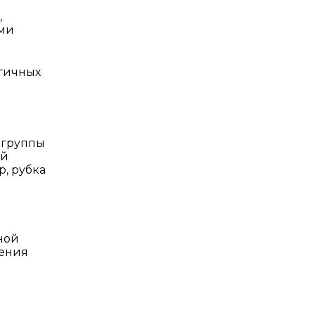
,
ими
огичных
 группы
ой
, рубка
ной
чения