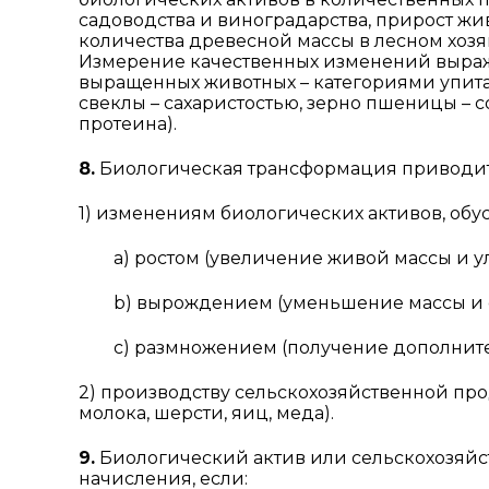
садоводства и виноградарства, прирост жи
количества древесной массы в лесном хозяйс
Измерение качественных изменений выража
выращенных животных – категориями упита
свеклы – сахаристостью, зерно пшеницы –
протеина).
8.
Биологическая трансформация приводит
1) изменениям биологических активов, обу
a) ростом (увеличение живой массы и ул
b) вырождением (уменьшение массы и сн
c) размножением (получение дополнитель
2) производству сельскохозяйственной про
молока, шерсти, яиц, меда).
9.
Биологический актив или сельскохозяйс
начисления, если: