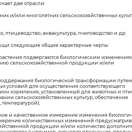
чает две отрасли:
них и/или многолетних сельскохозяйственных культ
 птицеводство, аквакультура, пчеловодство и др.
ущи следующие общие характерные черты:
и растения подвергаются биологическим изменения
нию сельскохозяйственной продукции и/или
 поддержания биологической трансформации путем
ых условий для осуществления соответствующего
ион кормления, установленный для животных и пти
вании сельскохозяйственных культур, обеспечение
 температурой);
ное и качественное измерение изменения биологи
Измерение количественных изменений предусматрив
яйственной продукции и/или количество дополни
показателях (например, зерновая продукция, проду