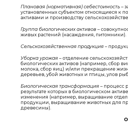
Плановая (нормативная) себестоимость
– з
установленных субъектом относящиеся к п
активами и производству сельскохозяйств
Группа биологических активов
– совокупнос
живых растений (насаждения, питомники).
Сельскохозяйственная продукция
– продукц
Уборка урожая
– отделение сельскохозяйс
биологических активов (например, сбор ви
молока, сбор яиц) и/или прекращение жиз
деревьев, убой животных и птицы, улов рыб
Биологическая трансформация
– процесс 
результате которых в биологическом актив
изменения (например, выращивание отдель
продукции, выращивание животных для пр
древесины).
О