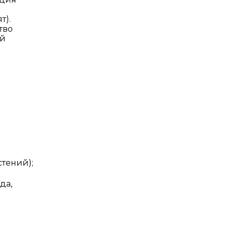
т).
тво
ой
тений);
да,