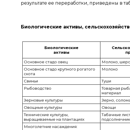
результате ее переработки, приведены в таб
Биологические активы, сельскохозяйств
Биологические
Сельско
активы
п
Основное стадо овец
Молоко, шерс
Основное стадо крупного рогатого
Молоко
скота
Свиньи
Туши
Рыбоводство
Товарная рыб
материал
Зерновые культуры
Зерно, солом
Овощные культуры
Овощи
Технические культуры,
Табачные лист
выращиваемые на плантациях
подсолнечник
Многолетние насаждения: