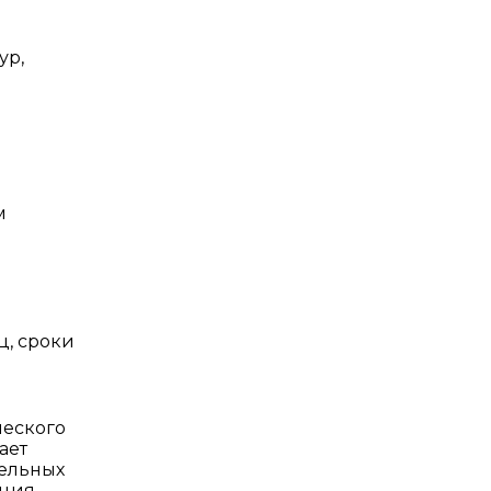
ур,
м
ц, сроки
ческого
ает
тельных
кция