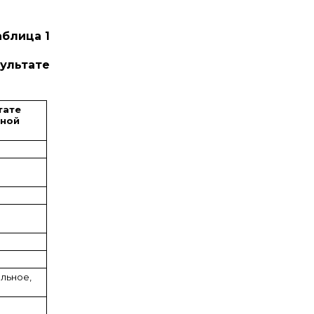
аблица 1
зультате
тате
нной
льное,