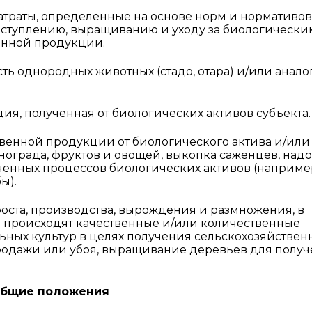
атраты, определенные на основе норм и нормативов
оступлению, выращиванию и уходу за биологическ
енной продукции.
ть однородных животных (стадо, отара) и/или анал
ия, полученная от биологических активов субъекта.
твенной продукции от биологического актива и/или
нограда, фруктов и овощей, выкопка саженцев, над
ненных процессов биологических активов (например
ы).
роста, производства, вырождения и размножения, в
е происходят качественные и/или количественные
ных культур в целях получения сельскохозяйствен
одажи или убоя, выращивание деревьев для полу
бщие положения