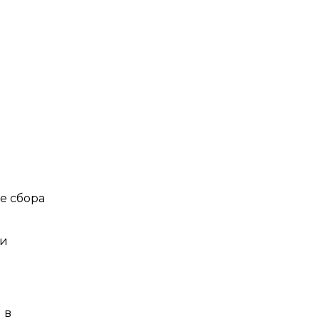
е сбора
ли
 в