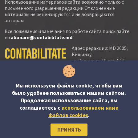
Использование материалов сайта возможно только с
письменного разрешения редакции.Отклоненные
материалы не рецензируются и не возвращаются
авторам.
Все пожелания и замечания по работе сайта присылайте
на
abonare@contabilitate.md
Адрес редакции: MD 2005,
Кишинэу,
ул. Кэприяна, 50, оф. 517-
518
тел.:
(+373 22) 21 20 22
тел./факс:
(+373 22) 22 53 90
Мы используем файлы cookie, чтобы вам
было удобнее пользоваться нашим сайтом.
e-mail:
Продолжая использование сайта, вы
abonare@contabilitate.md
соглашаетесь c
использованием нами
newsletter:
файлов cookies
.
contabilitate
@
sender.trigger4
ПРИНЯТЬ
© PP “Contabilitate şi Audit” SRL, 2023