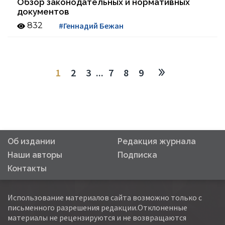
Обзор законодательных и нормативных
документов
832
#Геннадий Бежан
1
2
3
...
7
8
9
Об издании
Редакция журнала
Наши авторы
Подписка
Контакты
Использование материалов сайта возможно только с
письменного разрешения редакции.Отклоненные
материалы не рецензируются и не возвращаются