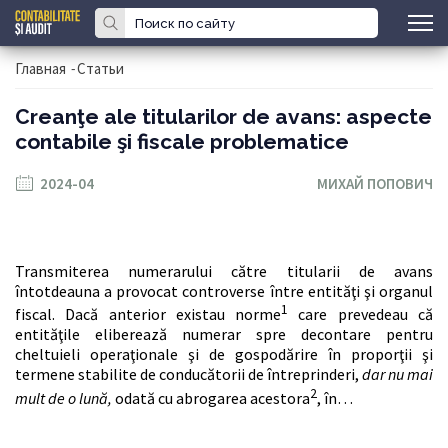
Главная
-
Статьи
Creanţe ale titularilor de avans: aspecte
contabile şi fiscale problematice
2024-04
МИХАЙ ПОПОВИЧ
Transmiterea numerarului către titularii de avans
întotdeauna a provocat controverse între entităţi şi organul
1
fiscal. Dacă anterior existau norme
care prevedeau că
entităţile eliberează numerar spre decontare pentru
cheltuieli operaţionale şi de gospodărire în proporţii şi
termene stabilite de conducătorii de întreprinderi,
dar nu mai
2
mult de o lună,
odată cu abrogarea acestora
, în…