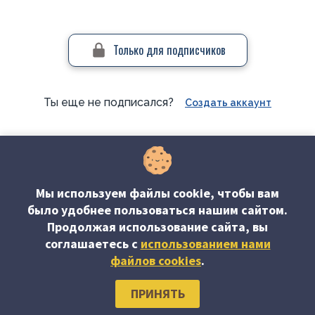
Только для подписчиков
Ты еще не подписался?
Создать аккаунт
#Обсуждаем проблему
Мы используем файлы cookie, чтобы вам
было удобнее пользоваться нашим сайтом.
Продолжая использование сайта, вы
соглашаетесь c
использованием нами
файлов cookies
.
Об издании
Редакция журнала
Наши авторы
Подписка
ПРИНЯТЬ
Контакты