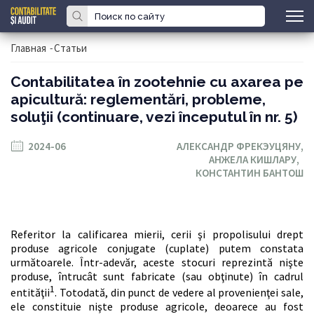
Главная
-
Статьи
Contabilitatea în zootehnie cu axarea pe
apicultură: reglementări, probleme,
soluţii (continuare, vezi începutul în nr. 5)
2024-06
АЛЕКСАНДР ФРЕКЭУЦЯНУ,
АНЖЕЛА КИШЛАРУ,
КОНСТАНТИН БАНТОШ
Referitor la calificarea mierii, cerii şi propolisului drept
produse agricole conjugate (cuplate) putem constata
următoarele. Într-adevăr, aceste stocuri reprezintă nişte
produse, întrucât sunt fabricate (sau obţinute) în cadrul
1
entităţii
. Totodată, din punct de vedere al provenienţei sale,
ele constituie nişte produse agricole, deoarece au fost