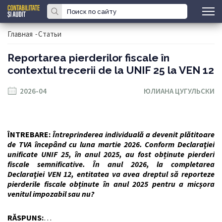
Главная
-
Статьи
Reportarea pierderilor fiscale în
contextul trecerii de la UNIF 25 la VEN 12
2026-04
ЮЛИАНА ЦУГУЛЬСКИ
ÎNTREBARE:
Întreprinderea individuală a devenit plătitoare
de TVA începând cu luna martie 2026. Conform Declaraţiei
unificate UNIF 25, în anul 2025, au fost obținute pierderi
fiscale semnificative. În anul 2026, la completarea
Declaraţiei VEN 12, entitatea va avea dreptul să reporteze
pierderile fiscale obținute în anul 2025 pentru a micșora
venitul impozabil sau nu?
RĂSPUNS:
…