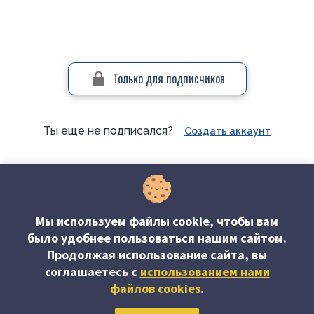
Только для подписчиков
Ты еще не подписался?
Создать аккаунт
#Вопросы-ответы
Мы используем файлы cookie, чтобы вам
было удобнее пользоваться нашим сайтом.
Продолжая использование сайта, вы
соглашаетесь c
использованием нами
файлов cookies
.
Об издании
Редакция журнала
Наши авторы
Подписка