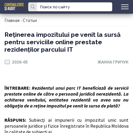
Главная
-
Статьи
Reținerea impozitului pe venit la sursă
pentru serviciile online prestate
rezidenților parcului IT
2026-05
ЖАННА ГРИЧУК
ÎNTREBARE:
Rezidentul unui parc IT beneficiază de servicii
prestate online de către o persoană juridică nerezidentă. La
achitarea venitului, entitatea rezidentă va avea sau nu
obligația de a reține impozitul pe venit la sursa de plată?
RĂSPUNS:
Subiecți ai impunerii cu impozitul unic sunt
persoanele juridice și fizice înregistrate în Republica Moldova
în calitate de subiecți ai…