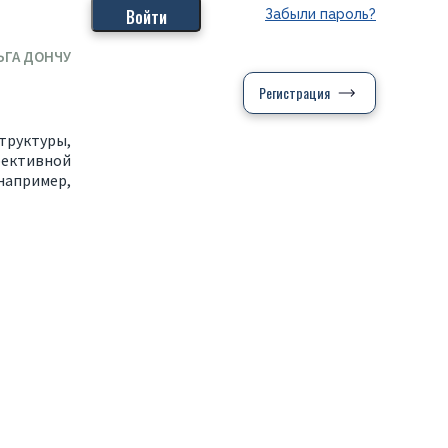
Забыли пароль?
ЬГА ДОНЧУ
Регистрация
труктуры,
фективной
апример,