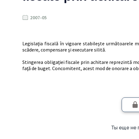
2007-05
L
egislaţia fiscală în vigoare stabileşte următoarele mod
scădere, compensare şi executare silită.
Stingerea obligaţiei fiscale prin achitare reprezintă mo
faţă de buget. Concomitent, acest mod de onorare a obl
Ты еще не 