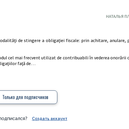
НАТАЛЬЯ П
alităţi de stingere a obligaţiei fiscale: prin achitare, anulare, p
dul cel mai frecvent utilizat de contribuabili în vederea onorării o
igaţiilor faţă de…
Только для подписчиков
подписался?
Создать аккаунт