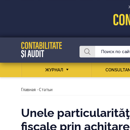
ЖУРНАЛ
CONSULTAN
Главная
-
Статьи
Unele particularităţi
fiscale prin achitare