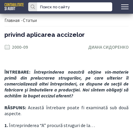
Главная
-
Статьи
privind арliсаrеа accizelor
2000-09
ДИАНА СИДОРЕНКО
ÎNTREBARE:
Întreprinderea noastră obţine vin-materie
primă din prelucrarea strugurilor, pe care ulterior îl
comercializează altei întreprinderi, ce dispune de secţii de
fabricare şi îmbuteliere a producţiei. Noi sîntem obligaţi să
achităm
la buget
accizul aferent?
RĂSPUNS:
Această întrebare poate fi examinată sub două
aspecte.
1.
Întreprinderea “A” procură struguri de la…