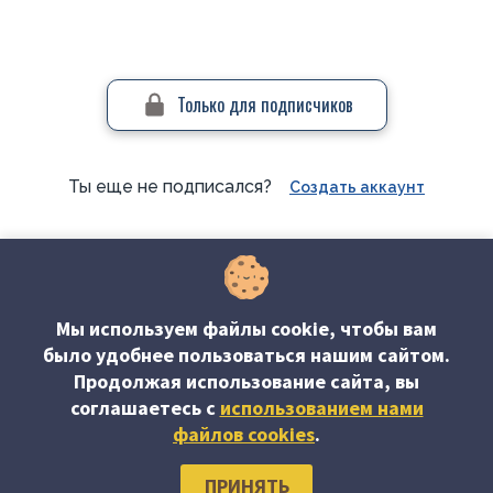
Только для подписчиков
Ты еще не подписался?
Создать аккаунт
#Консультации по учету и налогообложению
Мы используем файлы cookie, чтобы вам
было удобнее пользоваться нашим сайтом.
Продолжая использование сайта, вы
соглашаетесь c
использованием нами
файлов cookies
.
Об издании
Редакция журнала
Наши авторы
Подписка
ПРИНЯТЬ