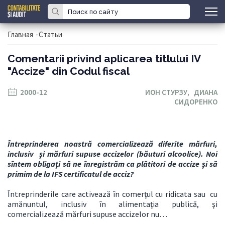
Главная
-
Статьи
Comentarii privind aplicarea titlului IV
"Accize" din Codul fiscal
2000-12
ИОН СТУРЗУ,
ДИАНА
СИДОРЕНКО
Întreprinderea noastră comercializează diferite mărfuri,
inclusiv şi mărfuri supuse accizelor (băuturi alcoolice). Noi
sîntem obligaţi să ne înregistrăm ca plătitori de accize şi să
primim de
la IFS
certificatul de acciz?
Întreprinderile care activează în comerţul cu ridicata sau cu
amănuntul, inclusiv în alimentaţia publică, şi
comercializează mărfuri supuse accizelor nu…