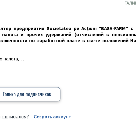
ГАЛИ
лтер предприятия Societatea ре Ac
ţ
iuni "BASA-FARM" c
 налога и прочих удержаний (отчислений в пенсионн
долженности по заработной плате в свете положений Н
го налога,…
Только для подписчиков
подписался?
Создать аккаунт