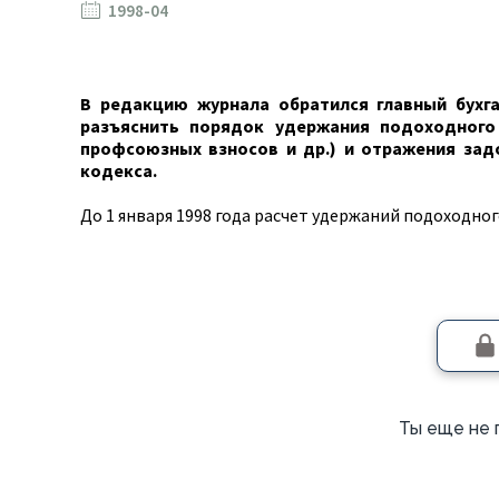
1998-04
В редакцию журнала обратился глав­ный бухга
разъяс­нить порядок удержания подоходного
профсоюзных взно­сов и др.) и отражения за
кодекса.
До 1 января 1998 года расчет удержаний подо­ходно
Ты еще не 