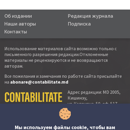
Об издании
Редакция журнала
Наши авторы
Подписка
Контакты
Использование материалов сайта возможно только с
письменного разрешения редакции.Отклоненные
материалы не рецензируются и не возвращаются
авторам.
Все пожелания и замечания по работе сайта присылайте
на
abonare@contabilitate.md
Адрес редакции: MD 2005,
Кишинэу,
ул. Кэприяна, 50, оф. 517-
518
тел.:
(+373 22) 21 20 22
тел./факс:
(+373 22) 22 53 90
Мы используем файлы cookie, чтобы вам