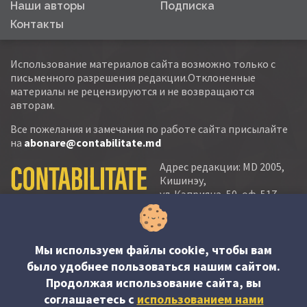
Наши авторы
Подписка
Контакты
Использование материалов сайта возможно только с
письменного разрешения редакции.Отклоненные
материалы не рецензируются и не возвращаются
авторам.
Все пожелания и замечания по работе сайта присылайте
на
abonare@contabilitate.md
Адрес редакции: MD 2005,
Кишинэу,
ул. Кэприяна, 50, оф. 517-
518
тел.:
(+373 22) 21 20 22
тел./факс:
(+373 22) 22 53 90
Мы используем файлы cookie, чтобы вам
было удобнее пользоваться нашим сайтом.
e-mail:
Продолжая использование сайта, вы
abonare@contabilitate.md
соглашаетесь c
использованием нами
newsletter: