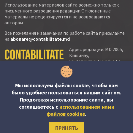
Использование материалов сайта возможно только с
письменного разрешения редакции.Отклоненные
материалы не рецензируются и не возвращаются
авторам.
Все пожелания и замечания по работе сайта присылайте
на
abonare@contabilitate.md
Адрес редакции: MD 2005,
Кишинэу,
ул. Кэприяна, 50, оф. 517-
518
тел.:
(+373 22) 21 20 22
тел./факс:
(+373 22) 22 53 90
Мы используем файлы cookie, чтобы вам
было удобнее пользоваться нашим сайтом.
e-mail:
Продолжая использование сайта, вы
abonare@contabilitate.md
соглашаетесь c
использованием нами
newsletter:
файлов cookies
.
contabilitate
@
sender.trigger4
ПРИНЯТЬ
© PP “Contabilitate şi Audit” SRL, 2023