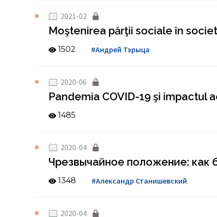
2021-02
Moştenirea părţii sociale în soci
1502
#Андрей Тэрыца
2020-06
Pandemia COVID-19 şi impactul ac
1485
2020-04
Чрезвычайное положение: как б
1348
#Александр Станишевский
2020-04