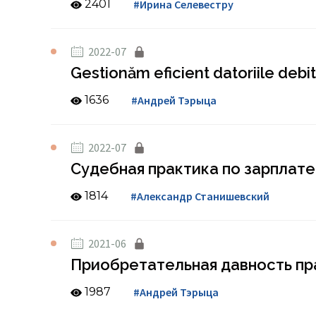
2401
#Ирина Селевестру
2022-07
Gestionăm eficient datoriile debito
1636
#Андрей Тэрыца
2022-07
Судебная практика по зарплате
1814
#Александр Станишевский
2021-06
Приобретательная давность пр
1987
#Андрей Тэрыца