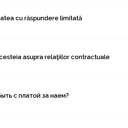
etatea cu răspundere limitată
esteia asupra relaţiilor contractuale
ыть с платой за наем?