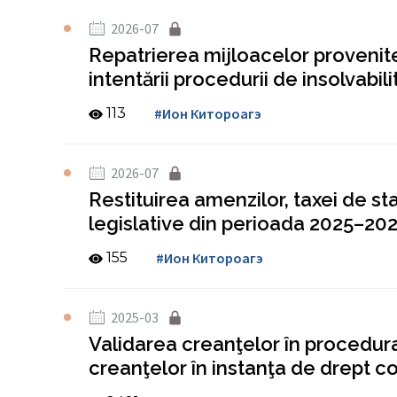
2026-07
Repatrierea mijloacelor provenite
intentării procedurii de insolvabili
113
#Ион Китороагэ
2026-07
Restituirea amenzilor, taxei de sta
legislative din perioada 2025–20
155
#Ион Китороагэ
2025-03
Validarea creanţelor în procedura
creanţelor în instanţa de drept 