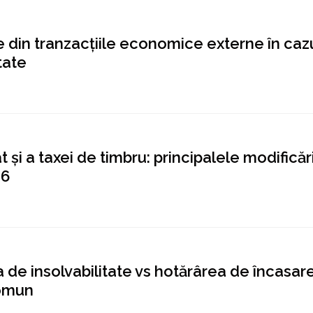
 din tranzacțiile economice externe în caz
tate
t și a taxei de timbru: principalele modificăr
26
 de insolvabilitate vs hotărârea de încasar
comun