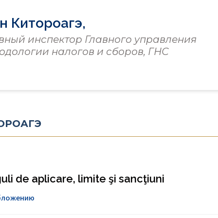
н Китороагэ,
вный инспектор Главного управления
одологии налогов и сборов, ГНС
ОРОАГЭ
i de aplicare, limite şi sancţiuni
обложению