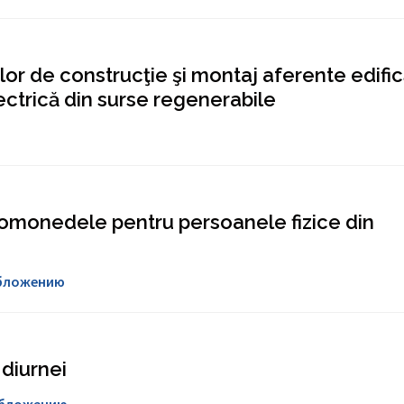
lor de construcţie şi montaj aferente edifică
ectrică din surse regenerabile
ptomonedele pentru persoanele fizice din
обложению
diurnei