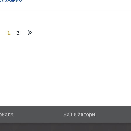
обложению
1
2
рнала
Наши авторы