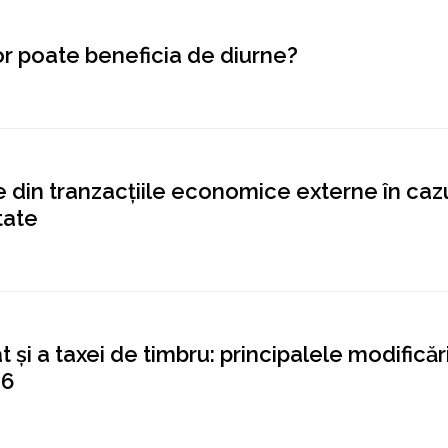
bor poate beneficia de diurne?
 din tranzacțiile economice externe în caz
tate
t și a taxei de timbru: principalele modificăr
26