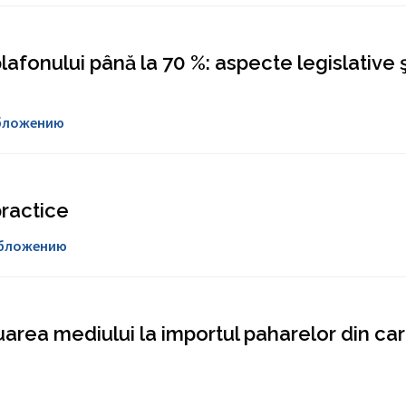
afonului până la 70 %: aspecte legislative ş
обложению
practice
обложению
luarea mediului la importul paharelor din ca