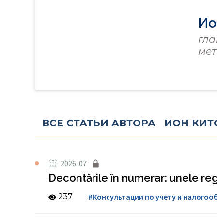
Ио
гла
мет
ВСЕ СТАТЬИ АВТОРА ИОН КИТ
2026-07
Decontările în numerar: unele regul
237
#Консультации по учету и налого