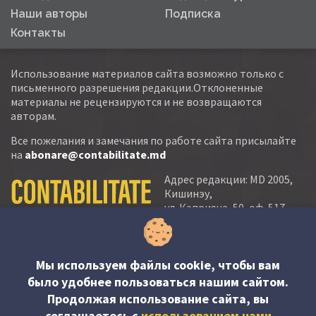
Наши авторы
Подписка
Контакты
Использование материалов сайта возможно только с
письменного разрешения редакции.Отклоненные
материалы не рецензируются и не возвращаются
авторам.
Все пожелания и замечания по работе сайта присылайте
на
abonare@contabilitate.md
Адрес редакции: MD 2005,
Кишинэу,
ул. Кэприяна, 50, оф. 517-
518
тел.:
(+373 22) 21 20 22
тел./факс:
(+373 22) 22 53 90
Мы используем файлы cookie, чтобы вам
было удобнее пользоваться нашим сайтом.
e-mail:
Продолжая использование сайта, вы
abonare@contabilitate.md
соглашаетесь c
использованием нами