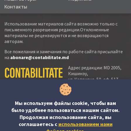
Контакты
Использование материалов сайта возможно только с
письменного разрешения редакции.Отклоненные
материалы не рецензируются и не возвращаются
авторам.
Все пожелания и замечания по работе сайта присылайте
на
abonare@contabilitate.md
Адрес редакции: MD 2005,
Кишинэу,
ул. Кэприяна, 50, оф. 517-
518
тел.:
(+373 22) 21 20 22
тел./факс:
(+373 22) 22 53 90
Мы используем файлы cookie, чтобы вам
было удобнее пользоваться нашим сайтом.
e-mail:
Продолжая использование сайта, вы
abonare@contabilitate.md
соглашаетесь c
использованием нами
newsletter: