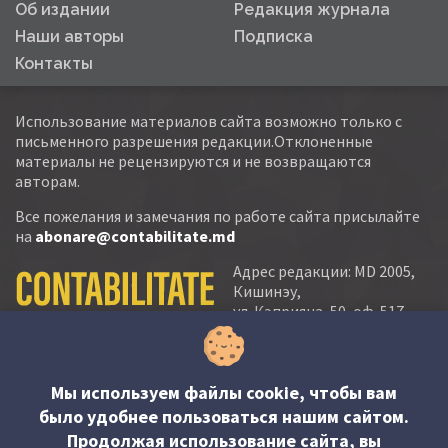
Об издании
Редакция журнала
Наши авторы
Подписка
Контакты
Использование материалов сайта возможно только с
письменного разрешения редакции.Отклоненные
материалы не рецензируются и не возвращаются
авторам.
Все пожелания и замечания по работе сайта присылайте
на
abonare@contabilitate.md
Адрес редакции: MD 2005,
Кишинэу,
ул. Кэприяна, 50, оф. 517-
518
тел.:
(+373 22) 21 20 22
тел./факс:
(+373 22) 22 53 90
Мы используем файлы cookie, чтобы вам
было удобнее пользоваться нашим сайтом.
e-mail:
Продолжая использование сайта, вы
abonare@contabilitate.md