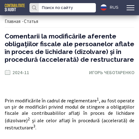
RUS
Главная
-
Статья
Comentarii la modificările aferente
obligaţiilor fiscale ale persoanelor aflate
în proces de lichidare (dizolvare) şi în
procedură (accelerată) de restructurare
2024-11
ИГОРЬ ЧЕБОТАРЕНКО
1
Prin modificările în cadrul de reglementare
, au fost operate
un şir de modificări privind modul de stingere a obligaţiilor
fiscale ale contribuabililor aflaţi în proces de lichidare
2
(dizolvare)
şi ale celor aflaţi în procedură (accelerată) de
3
restructurare
.