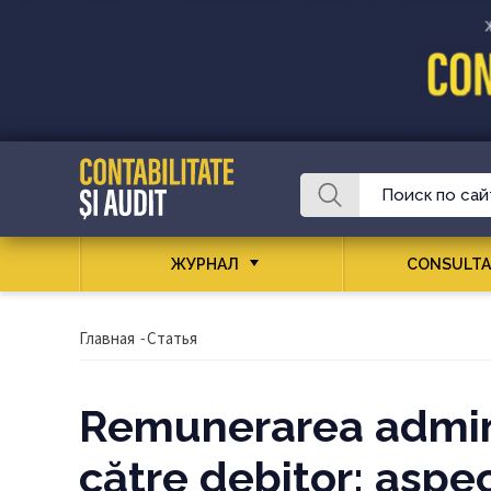
ЖУРНАЛ
CONSULTA
Главная
-
Статья
Remunerarea admini
către debitor: aspe