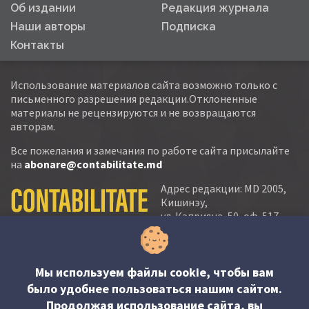
Об издании
Редакция журнала
Наши авторы
Подписка
Контакты
Использование материалов сайта возможно только с
письменного разрешения редакции.Отклоненные
материалы не рецензируются и не возвращаются
авторам.
Все пожелания и замечания по работе сайта присылайте
на
abonare@contabilitate.md
Адрес редакции: MD 2005,
Кишинэу,
ул. Кэприяна, 50, оф. 517-
518
тел.:
(+373 22) 21 20 22
тел./факс:
(+373 22) 22 53 90
Мы используем файлы cookie, чтобы вам
было удобнее пользоваться нашим сайтом.
e-mail:
Продолжая использование сайта, вы
abonare@contabilitate.md