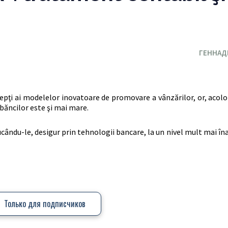
ГЕННАД
epţi ai modelelor inovatoare de promovare a vânzărilor, or, acol
 băncilor este şi mai mare.
cându-le, desigur prin tehnologii bancare, la un nivel mult mai îna
Только для подписчиков