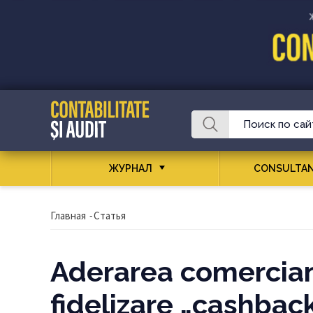
ЖУРНАЛ
CONSULTAN
Главная
-
Статья
Aderarea comercian
fidelizare „cashback