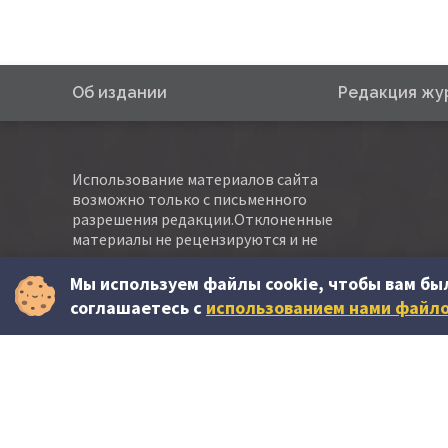
Об издании
Редакция жу
Использование материалов сайта
возможно только с письменного
разрешения редакции.Отклоненные
материалы не рецензируются и не
возвращаются авторам.
Мы используем файлы cookie, чтобы вам бы
Все пожелания и замечания по работе сайта
соглашаетесь c
использованием нами файло
присылайте на
abonare@contabilitate.md