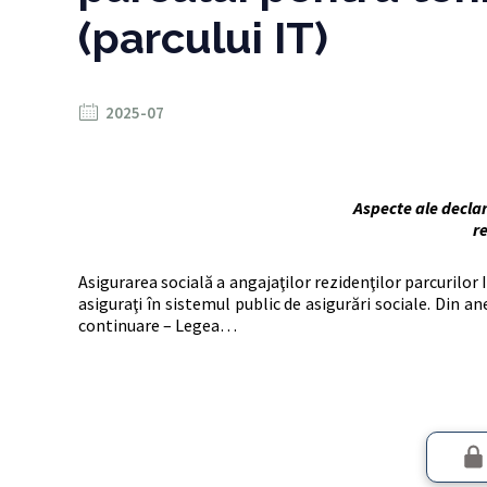
(parcului IT)
2025-07
Aspecte ale declar
re
Asigurarea socială a angajaţilor rezidenţilor parcurilor 
asiguraţi în sistemul public de asigurări sociale. Din an
continuare – Legea…