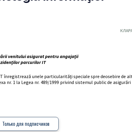
КЛАР
ării venitului asigurat pentru angajaţii
zidenţilor parcurilor IT
IT înregistrează unele particularităţi speciale spre deosebire de alt
exa nr. 1 la Legea nr. 489/1999 privind sistemul public de asigurări 
Только для подписчиков