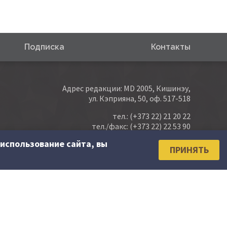
Подписка
Контакты
Адрес редакции: MD 2005, Кишинэу,
ул. Кэприяна, 50, оф. 517-518
тел.:
(+373 22) 21 20 22
тел./факс:
(+373 22) 22 53 90
использование сайта, вы
e-mail:
abonare@contabilitate.md
ПРИНЯТЬ
newsletter: contabilitate
@
sender.trigger4.net