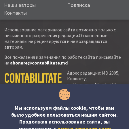
Наши авторы
Подписка
Контакты
Использование материалов сайта возможно только с
письменного разрешения редакции.Отклоненные
материалы не рецензируются и не возвращаются
авторам.
Все пожелания и замечания по работе сайта присылайте
на
abonare@contabilitate.md
Адрес редакции: MD 2005,
Кишинэу,
ул. Кэприяна, 50, оф. 517-
518
тел.:
(+373 22) 21 20 22
тел./факс:
(+373 22) 22 53 90
Мы используем файлы cookie, чтобы вам
было удобнее пользоваться нашим сайтом.
e-mail:
Продолжая использование сайта, вы
abonare@contabilitate.md
соглашаетесь c
использованием нами