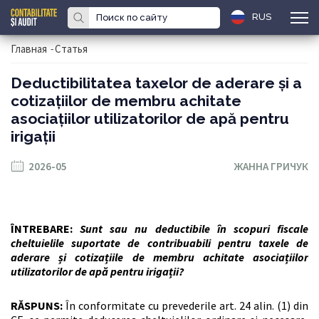
RUS
Главная
-
Статья
Deductibilitatea taxelor de aderare și a
cotizațiilor de membru achitate
asociațiilor utilizatorilor de apă pentru
irigații
2026-05
ЖАННА ГРИЧУК
ÎNTREBARE:
Sunt sau nu deductibile în scopuri fiscale
cheltuielile suportate de contribuabili pentru taxele de
aderare și cotizațiile de membru achitate asociațiilor
utilizatorilor de apă pentru irigații?
RĂSPUNS:
În conformitate cu prevederile art. 24 alin. (1) din