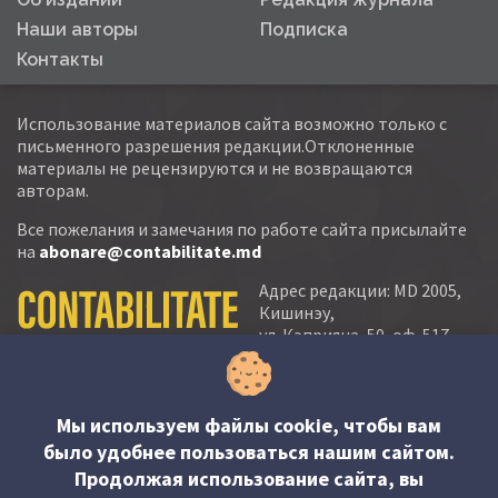
Наши авторы
Подписка
Контакты
Использование материалов сайта возможно только с
письменного разрешения редакции.Отклоненные
материалы не рецензируются и не возвращаются
авторам.
Все пожелания и замечания по работе сайта присылайте
на
abonare@contabilitate.md
Адрес редакции: MD 2005,
Кишинэу,
ул. Кэприяна, 50, оф. 517-
518
тел.:
(+373 22) 21 20 22
тел./факс:
(+373 22) 22 53 90
Мы используем файлы cookie, чтобы вам
было удобнее пользоваться нашим сайтом.
e-mail:
Продолжая использование сайта, вы
abonare@contabilitate.md