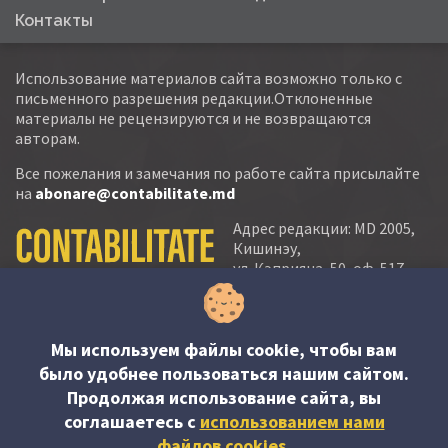
Контакты
Использование материалов сайта возможно только с
письменного разрешения редакции.Отклоненные
материалы не рецензируются и не возвращаются
авторам.
Все пожелания и замечания по работе сайта присылайте
на
abonare@contabilitate.md
Адрес редакции: MD 2005,
Кишинэу,
ул. Кэприяна, 50, оф. 517-
518
тел.:
(+373 22) 21 20 22
тел./факс:
(+373 22) 22 53 90
Мы используем файлы cookie, чтобы вам
было удобнее пользоваться нашим сайтом.
e-mail:
Продолжая использование сайта, вы
abonare@contabilitate.md
соглашаетесь c
использованием нами
newsletter:
файлов cookies
.