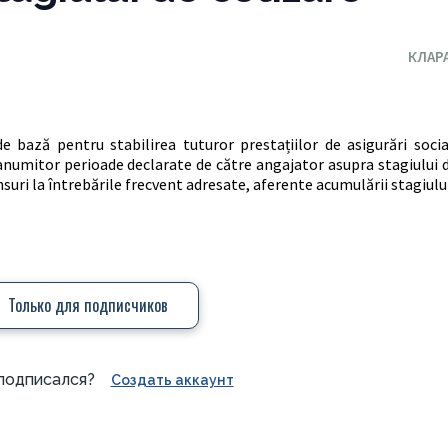
КЛАР
de bază pentru stabilirea tuturor prestațiilor de asigurări soci
 anumitor perioade declarate de către angajator asupra stagiului 
suri la întrebările frecvent adresate, aferente acumulării stagiul
Только для подписчиков
подписался?
Создать аккаунт