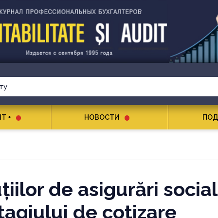
T +
НОВОСТИ
ПОД
iilor de asigurări social
tagiului de cotizare