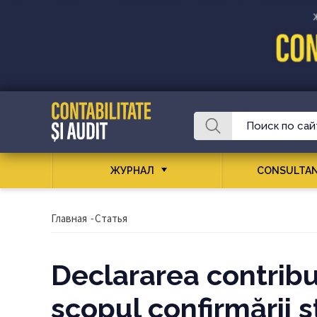
ЖУРНАЛ
CONSULTAN
Главная
-
Статья
Declararea contribuț
scopul confirmării s