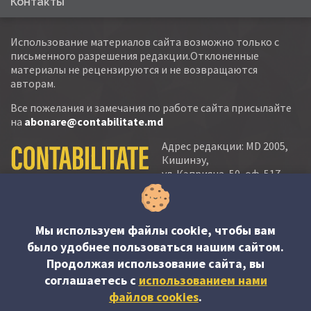
Контакты
Использование материалов сайта возможно только с
письменного разрешения редакции.Отклоненные
материалы не рецензируются и не возвращаются
авторам.
Все пожелания и замечания по работе сайта присылайте
на
abonare@contabilitate.md
Адрес редакции: MD 2005,
Кишинэу,
ул. Кэприяна, 50, оф. 517-
518
тел.:
(+373 22) 21 20 22
тел./факс:
(+373 22) 22 53 90
Мы используем файлы cookie, чтобы вам
было удобнее пользоваться нашим сайтом.
e-mail:
Продолжая использование сайта, вы
abonare@contabilitate.md
соглашаетесь c
использованием нами
newsletter:
файлов cookies
.
contabilitate
@
sender.trigger4