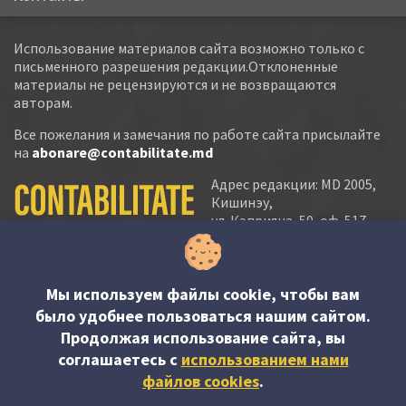
Использование материалов сайта возможно только с
письменного разрешения редакции.Отклоненные
материалы не рецензируются и не возвращаются
авторам.
Все пожелания и замечания по работе сайта присылайте
на
abonare@contabilitate.md
Адрес редакции: MD 2005,
Кишинэу,
ул. Кэприяна, 50, оф. 517-
518
тел.:
(+373 22) 21 20 22
тел./факс:
(+373 22) 22 53 90
Мы используем файлы cookie, чтобы вам
было удобнее пользоваться нашим сайтом.
e-mail:
Продолжая использование сайта, вы
abonare@contabilitate.md
соглашаетесь c
использованием нами
newsletter:
файлов cookies
.
contabilitate
@
sender.trigger4