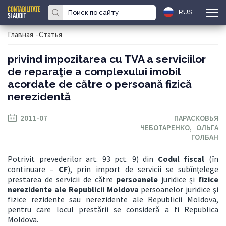
RUS
Главная
-
Статья
privind impozitarea cu TVA a serviciilor
de reparaţie a complexului imobil
acordate de către o persoană fizică
nerezidentă
2011-07
ПАРАСКОВЬЯ
ЧЕБОТАРЕНКО,
ОЛЬГА
ГОЛБАН
Potrivit prevederilor art. 93 pct. 9) din
Codul fiscal
(în
continuare –
CF
), prin import de servicii se subînţelege
prestarea de servicii de către
persoanele
juridice şi
fizice
nerezidente ale Republicii Moldova
persoanelor juridice şi
fizice rezidente sau nerezidente ale Republicii Moldova,
pentru care locul prestării se consideră a fi Republica
Moldova.