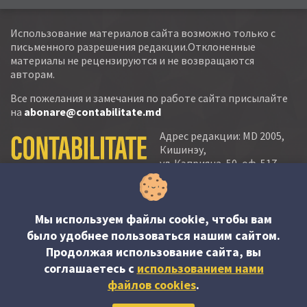
Использование материалов сайта возможно только с
письменного разрешения редакции.Отклоненные
материалы не рецензируются и не возвращаются
авторам.
Все пожелания и замечания по работе сайта присылайте
на
abonare@contabilitate.md
Адрес редакции: MD 2005,
Кишинэу,
ул. Кэприяна, 50, оф. 517-
518
тел.:
(+373 22) 21 20 22
тел./факс:
(+373 22) 22 53 90
Мы используем файлы cookie, чтобы вам
было удобнее пользоваться нашим сайтом.
e-mail:
Продолжая использование сайта, вы
abonare@contabilitate.md
соглашаетесь c
использованием нами
newsletter:
файлов cookies
.
contabilitate
@
sender.trigger4