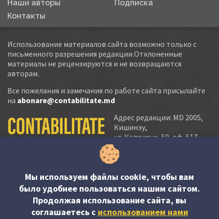
Наши авторы
Подписка
Контакты
Использование материалов сайта возможно только с
письменного разрешения редакции.Отклоненные
материалы не рецензируются и не возвращаются
авторам.
Все пожелания и замечания по работе сайта присылайте
на
abonare@contabilitate.md
Адрес редакции: MD 2005,
Кишинэу,
ул. Кэприяна, 50, оф. 517-
518
тел.:
(+373 22) 21 20 22
тел./факс:
(+373 22) 22 53 90
Мы используем файлы cookie, чтобы вам
было удобнее пользоваться нашим сайтом.
e-mail:
Продолжая использование сайта, вы
abonare@contabilitate.md
соглашаетесь c
использованием нами
newsletter: