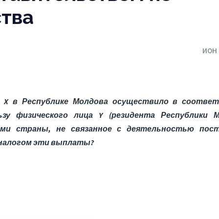
ства
ИОН
 X в Республике Молдова осуществило в соотве
у физического лица Y (резидента Республики М
ами страны, не связанное с деятельностью пос
 налогом эти выплаты?