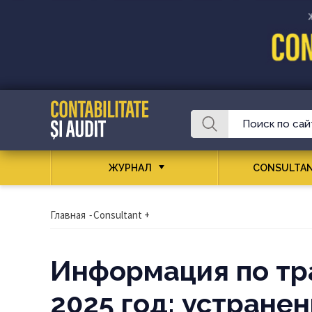
ЖУРНАЛ
CONSULTAN
Главная
-
Consultant +
Информация по тр
2025 год: устране