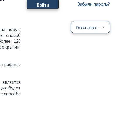
Забыли пароль?
Регистрация
тил новую
ет способ
более 120
рократии,
 штрафные
 является
ция будет
ве способа