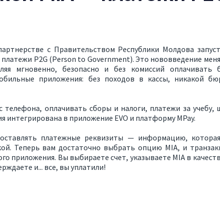
партнерстве с Правительством Республики Молдова запус
платежи P2G (Person to Government). Это нововведение меня
оляя мгновенно, безопасно и без комиссий оплачивать 
мобильные приложения: без походов в кассы, никакой бю
 телефона, оплачивать сборы и налоги, платежи за учебу,
ия интегрирована в приложение EVO и платформу MPay.
оставлять платежные реквизиты — информацию, которая
кой. Теперь вам достаточно выбрать опцию MIA, и транзак
ого приложения. Вы выбираете счет, указываете MIA в качест
ждаете и... все, вы уплатили!