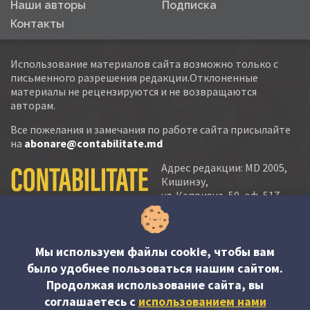
Наши авторы
Подписка
Контакты
Использование материалов сайта возможно только с
письменного разрешения редакции.Отклоненные
материалы не рецензируются и не возвращаются
авторам.
Все пожелания и замечания по работе сайта присылайте
на
abonare@contabilitate.md
Адрес редакции: MD 2005,
Кишинэу,
ул. Кэприяна, 50, оф. 517-
518
тел.:
(+373 22) 21 20 22
тел./факс:
(+373 22) 22 53 90
Мы используем файлы cookie, чтобы вам
было удобнее пользоваться нашим сайтом.
e-mail:
Продолжая использование сайта, вы
abonare@contabilitate.md
соглашаетесь c
использованием нами
newsletter: