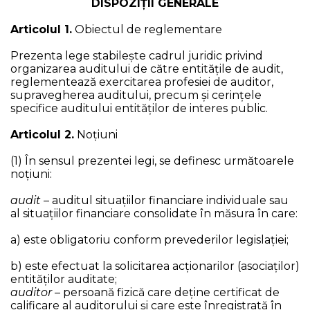
DISPOZIȚII GENERALE
Articolul 1.
Obiectul de reglementare
Prezenta lege stabilește cadrul juridic privind
organizarea auditului de către entitățile de audit,
reglementează exercitarea profesiei de auditor,
supravegherea auditului, precum și cerințele
specifice auditului entităților de interes public.
Articolul 2.
Noţiuni
(1) În sensul prezentei legi, se definesc următoarele
noțiuni:
audit
– auditul situațiilor financiare individuale sau
al situațiilor financiare consolidate în măsura în care:
a) este obligatoriu conform prevederilor legislației;
b) este efectuat la solicitarea acționarilor (asociaților)
entităților auditate;
auditor
– persoană fizică care deține certificat de
calificare al auditorului și care este înregistrată în