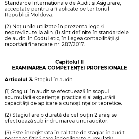
Standarde Internaționale de Audit și Asigurare,
acceptate pentru a fi aplicate pe teritoriul
Republicii Moldova.
(2) Noțiunile utilizate în prezenta lege şi
neprevăzute la alin. (1) sînt definite în standardele
de audit, în Codul etic, în Legea contabilității și
raportării financiare nr. 287/2017.
Capitolul II
EXAMINAREA COMPETENȚEI PROFESIONALE
Articolul 3.
Stagiul în audit
(1) Stagiul în audit se efectuează în scopul
acumulării experienței practice și al asigurării
capacității de aplicare a cunoștințelor teoretice.
(2) Stagiul are o durată de cel puțin 2 ani și se
efectuează sub îndrumarea unui auditor.
(3) Este înregistrată în calitate de stagiar în audit
persoana fizică care îndeplinește cumulativ