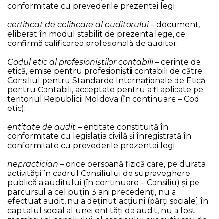
conformitate cu prevederile prezentei legi;
certificat de calificare al auditorului
– document,
eliberat în modul stabilit de prezenta lege, ce
confirmă calificarea profesională de auditor;
Codul etic al profesioniştilor contabili
– cerinţe de
etică, emise pentru profesioniştii contabili de către
Consiliul pentru Standarde Internaţionale de Etică
pentru Contabili, acceptate pentru a fi aplicate pe
teritoriul Republicii Moldova (în continuare – Cod
etic);
entitate de audit
– entitate constituită în
conformitate cu legislația civilă și înregistrată în
conformitate cu prevederile prezentei legi;
nepractician
– orice persoană fizică care, pe durata
activității în cadrul Consiliului de supraveghere
publică a auditului (în continuare – Consiliu) și pe
parcursul a cel puțin 3 ani precedenți, nu a
efectuat audit, nu a deținut acțiuni (părți sociale) în
capitalul social al unei entități de audit, nu a fost