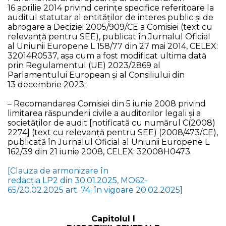
16 aprilie 2014 privind cerințe specifice referitoare la
auditul statutar al entităților de interes public și de
abrogare a Deciziei 2005/909/CE a Comisiei (text cu
relevanță pentru SEE), publicat în Jurnalul Oficial
al Uniunii Europene L 158/77 din 27 mai 2014, CELEX:
32014R0537, așa cum a fost modificat ultima dată
prin Regulamentul (UE) 2023/2869 al
Parlamentului European și al Consiliului din
13 decembrie 2023;
– Recomandarea Comisiei din 5 iunie 2008 privind
limitarea răspunderii civile a auditorilor legali și a
societăților de audit [notificată cu numărul C(2008)
2274] (text cu relevanță pentru SEE) (2008/473/CE),
publicată în Jurnalul Oficial al Uniunii Europene L
162/39 din 21 iunie 2008, CELEX: 32008H0473.
[Clauza de armonizare în
redacția LP2 din 30.01.2025, MO62-
65/20.02.2025 art. 74; în vigoare 20.02.2025]
Capitolul I