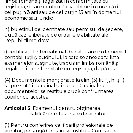
limba română şi legalizat în conformitate cu
legislaţia, și care confirmă o vechime în muncă de
cel puţin 3 ani sau de cel puțin 15 ani în domeniul
economic sau juridic;
h) buletinul de identitate sau permisul de ședere,
după caz, eliberate de organele abilitate ale
Republicii Moldova;
i) certificatul internaţional de calificare în domeniul
contabilității şi auditului, la care se anexează lista
examenelor susţinute, tradus în limba română şi
legalizat în conformitate cu legislaţia, după caz.
(4) Documentele menționate la alin. (3) lit. f), h) și i)
se prezintă în original și în copii. Originalele
documentelor se restituie după confruntarea
copiilor cu acestea.
Articolul 5.
Examenul pentru obținerea
calificării profesionale de auditor
(1) Pentru conferirea calificării profesionale de
auditor, pe lângă Consiliu se instituie Comisia de