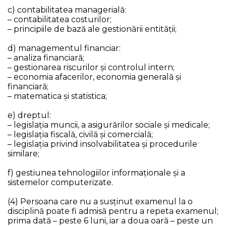
c) contabilitatea managerială:
– contabilitatea costurilor;
– principiile de bază ale gestionării entității;
d) managementul financiar:
– analiza financiară;
– gestionarea riscurilor şi controlul intern;
– economia afacerilor, economia generală şi
financiară;
– matematica şi statistica;
e) dreptul:
– legislaţia muncii, a asigurărilor sociale şi medicale;
– legislaţia fiscală, civilă şi comercială;
– legislaţia privind insolvabilitatea şi procedurile
similare;
f) gestiunea tehnologiilor informaţionale şi a
sistemelor computerizate.
(4) Persoana care nu a susținut examenul la o
disciplină poate fi admisă pentru a repeta examenul;
prima dată – peste 6 luni, iar a doua oară – peste un