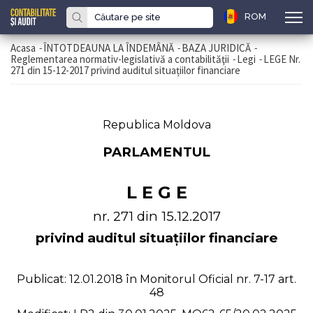
ROM
Acasa
-
ÎNTOTDEAUNA LA ÎNDEMÂNĂ
-
BAZA JURIDICĂ
-
Reglementarea normativ-legislativă a contabilităţii
-
Legi
-
LEGE Nr.
271 din 15-12-2017 privind auditul situațiilor financiare
Republica Moldova
PARLAMENTUL
L E G E
nr. 271 din 15.12.2017
privind auditul situațiilor financiare
Publicat: 12.01.2018 în Monitorul Oficial nr. 7-17 art.
48