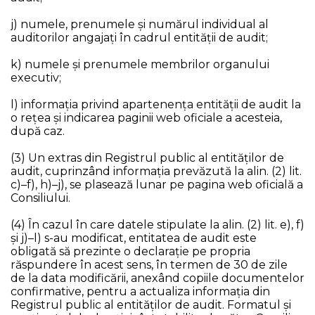
j) numele, prenumele și numărul individual al
auditorilor angajați în cadrul entității de audit;
k) numele și prenumele membrilor organului
executiv;
l) informația privind apartenența entității de audit la
o rețea și indicarea paginii web oficiale a acesteia,
după caz.
(3) Un extras din Registrul public al entităţilor de
audit, cuprinzând informaţia prevăzută la alin. (2) lit.
c)–f), h)–j), se plasează lunar pe pagina web oficială a
Consiliului.
(4) În cazul în care datele stipulate la alin. (2) lit. e), f)
și j)–l) s-au modificat, entitatea de audit este
obligată să prezinte o declarație pe propria
răspundere în acest sens, în termen de 30 de zile
de la data modificării, anexând copiile documentelor
confirmative, pentru a actualiza informaţia din
Registrul public al entităților de audit. Formatul și