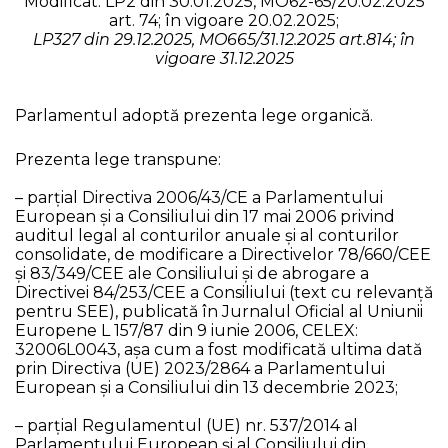
Modificat: LP2 din 30.01.2025, MO62-65/20.02.2025
art. 74; în vigoare 20.02.2025;
LP327 din 29.12.2025, MO665/31.12.2025 art.814; în
vigoare 31.12.2025
Parlamentul adoptă prezenta lege organică.
Prezenta lege transpune:
– parțial Directiva 2006/43/CE a Parlamentului
European și a Consiliului din 17 mai 2006 privind
auditul legal al conturilor anuale și al conturilor
consolidate, de modificare a Directivelor 78/660/CEE
și 83/349/CEE ale Consiliului și de abrogare a
Directivei 84/253/CEE a Consiliului (text cu relevanță
pentru SEE), publicată în Jurnalul Oficial al Uniunii
Europene L 157/87 din 9 iunie 2006, CELEX:
32006L0043, așa cum a fost modificată ultima dată
prin Directiva (UE) 2023/2864 a Parlamentului
European și a Consiliului din 13 decembrie 2023;
– parțial Regulamentul (UE) nr. 537/2014 al
Parlamentului European și al Consiliului din