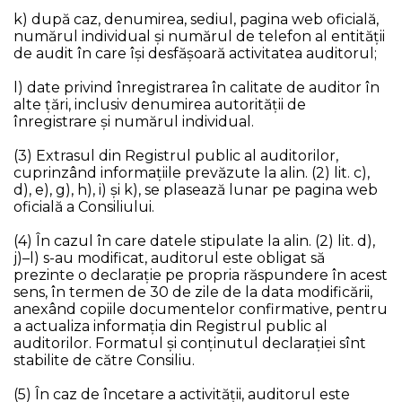
k) după caz, denumirea, sediul, pagina web oficială,
numărul individual şi numărul de telefon al entităţii
de audit în care îşi desfăşoară activitatea auditorul;
l) date privind înregistrarea în calitate de auditor în
alte țări, inclusiv denumirea autorității de
înregistrare și numărul individual.
(3) Extrasul din Registrul public al auditorilor,
cuprinzând informaţiile prevăzute la alin. (2) lit. c),
d), e), g), h), i) şi k), se plasează lunar pe pagina web
oficială a Consiliului.
(4) În cazul în care datele stipulate la alin. (2) lit. d),
j)–l) s-au modificat, auditorul este obligat să
prezinte o declarație pe propria răspundere în acest
sens, în termen de 30 de zile de la data modificării,
anexând copiile documentelor confirmative, pentru
a actualiza informaţia din Registrul public al
auditorilor. Formatul și conținutul declarației sînt
stabilite de către Consiliu.
(5) În caz de încetare a activității, auditorul este