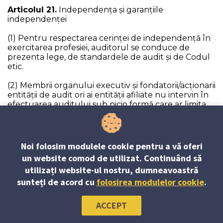
Articolul 21.
Independenţa şi garanţiile
independenţei
(1) Pentru respectarea cerinței de independență în
exercitarea profesiei, auditorul se conduce de
prezenta lege, de standardele de audit și de Codul
etic.
(2) Membrii organului executiv și fondatorii/acționarii
entităţii de audit ori ai entităţii afiliate nu intervin în
efectuarea auditului sub nicio formă care ar limita
independenţa şi obiectivitatea auditorului.
(3) Cerința de independenţă a auditorului este
încălcată în cazul:
Noi folosim modulele cookie pentru a vă oferi
un website comod de utilizat. Continuând să
a) implicării, directe sau indirecte, a acestuia în
utilizați website-ul nostru, dumneavoastră
activitatea entității auditate în calitate de fondator,
de persoană cu funcţie de răspundere şi/sau în
sunteți de acord cu
folosirea modulelor cookie
.
cazul participării acestuia în afacerile economico-
financiare ale entității auditate;
ACCEPT
b) exercitării de către acesta a funcţiilor manageriale