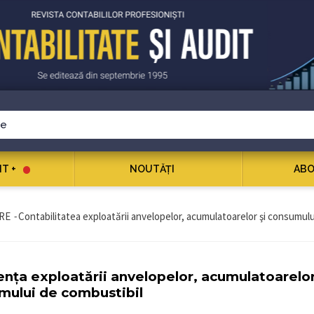
T +
NOUTĂŢI
ABO
RE
-
Contabilitatea exploatării anvelopelor, acumulatoarelor şi consumulu
ța exploatării anvelopelor, acumulatoarelor
mului de combustibil