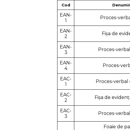
Cod
Denumir
EAN-
Proces-verba
1
EAN-
Fişa de evid
2
EAN-
Proces-verbal
3
EAN-
Proces-verb
4
EAC-
Proces-verbal 
1
EAC-
Fişa de evidenţ
2
EAC-
Proces-verbal
3
Foaie de p