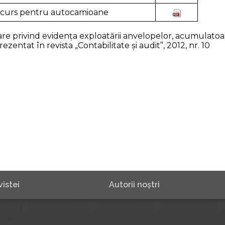
rcurs pentru autocamioane
 privind evidența exploatării anvelopelor, acumulatoar
entat în revista „Contabilitate şi audit”, 2012, nr. 10
istei
Autorii noştri