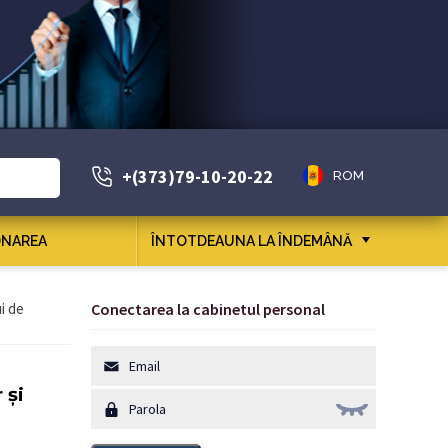
+(373)79-10-20-22
ROM
NAREA
ÎNTOTDEAUNA LA ÎNDEMÂNĂ
i de
Conectarea la cabinetul personal
 și