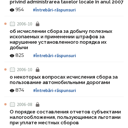
privind administrarea taxelor locale în anul 2007
954
#Întrebări-răspunsuri
2006-10
об исчислении сбора за добычу полезных
ископаемых и применении штрафов за
нарушение установленного порядка их
добычи
825
#Întrebări-răspunsuri
2006-10
о некоторых вопросах исчисления сбора за
пользование автомобильными дорогами
874
#Întrebări-răspunsuri
2006-08
О порядке составления отчетов субъектами
налогообложения, пользующимися льготами
при уплате местных сборов