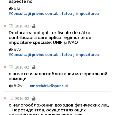
aspecte noi
912
#Consultaţii privind contabilitatea şi impozitarea
2016-02
Declararea obligaţiilor fiscale de către
contribuabilii care aplică regimurile de
impozitare speciale: UNIF şi IVAO
972
#Consultaţii privind contabilitatea şi impozitarea
2016-02
о вычете и налогообложении материальной
помощи
906
#Întrebări-răspunsuri
2016-02
о налогообложении доходов физических лиц
– нерезидентов, осуществляющих
деятельность в рамках проектов