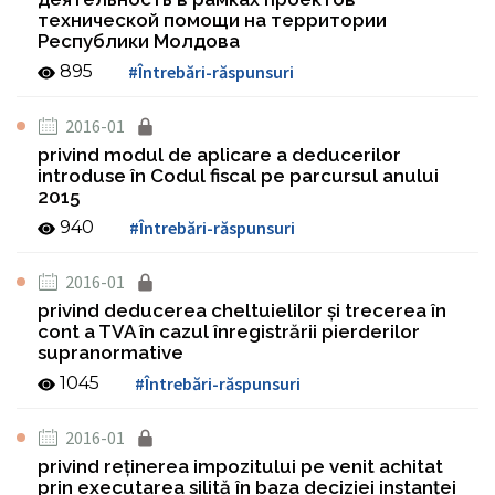
технической помощи на территории
Республики Молдова
895
#Întrebări-răspunsuri
2016-01
privind modul de aplicare a deducerilor
introduse în Codul fiscal pe parcursul anului
2015
940
#Întrebări-răspunsuri
2016-01
privind deducerea cheltuielilor şi trecerea în
cont a TVA în cazul înregistrării pierderilor
supranormative
1045
#Întrebări-răspunsuri
2016-01
privind reţinerea impozitului pe venit achitat
prin executarea silită în baza deciziei instanţei