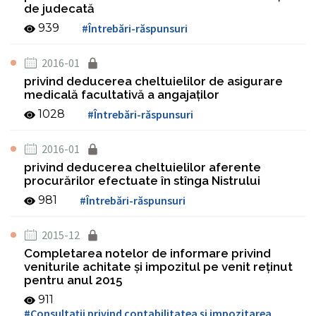
de judecată
939
#Întrebări-răspunsuri
2016-01
privind deducerea cheltuielilor de asigurare
medicală facultativă a angajaţilor
1028
#Întrebări-răspunsuri
2016-01
privind deducerea cheltuielilor aferente
procurărilor efectuate în stînga Nistrului
981
#Întrebări-răspunsuri
2015-12
Completarea notelor de informare privind
veniturile achitate şi impozitul pe venit reţinut
pentru anul 2015
911
#Consultaţii privind contabilitatea şi impozitarea