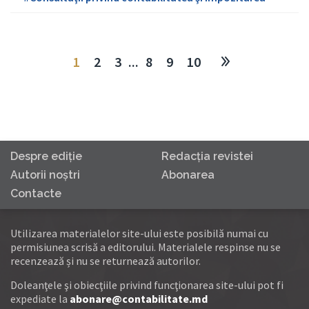
1
2
3
...
8
9
10
Despre ediţie
Redacţia revistei
Autorii noştri
Abonarea
Contacte
Utilizarea materialelor site-ului este posibilă numai cu
permisiunea scrisă a editorului. Materialele respinse nu se
recenzează și nu se returnează autorilor.
Doleanţele şi obiecţiile privind funcţionarea site-ului pot fi
expediate la
abonare@contabilitate.md