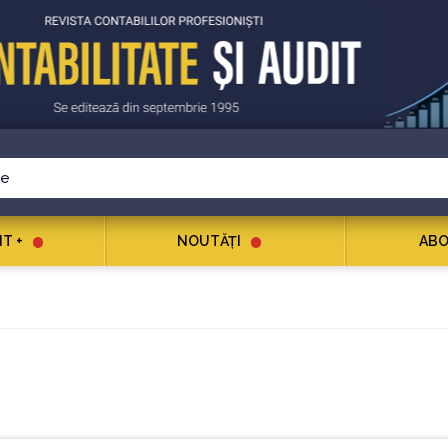
T +
NOUTĂŢI
ABO