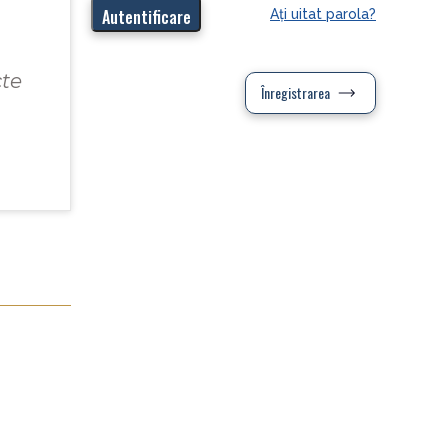
Aţi uitat parola?
cte
Înregistrarea