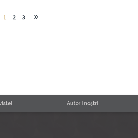
1
2
3
istei
Autorii noştri