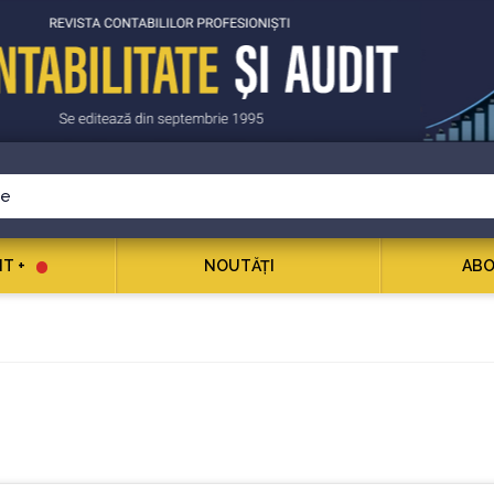
T +
NOUTĂŢI
ABO