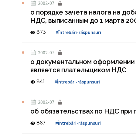
2002-07
о порядке зачета налога на до
НДС, выписанным до 1 марта 20
873
#Întrebări-răspunsuri
2002-07
о документальном оформлении п
является плательщиком НДС
841
#Întrebări-răspunsuri
2002-07
об обязательствах по НДС при 
867
#Întrebări-răspunsuri