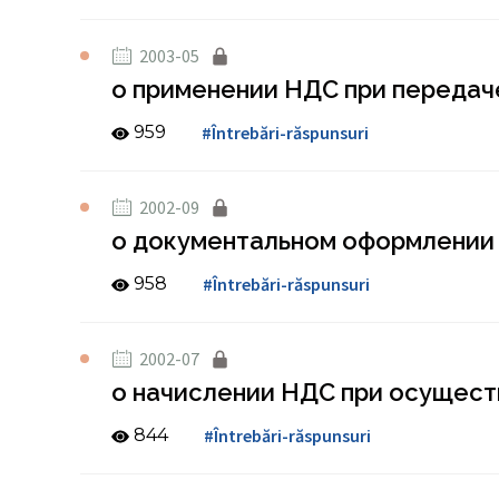
2003-05
о применении НДС при передач
959
#Întrebări-răspunsuri
2002-09
о документальном оформлении 
958
#Întrebări-răspunsuri
2002-07
о начислении НДС при осущест
844
#Întrebări-răspunsuri