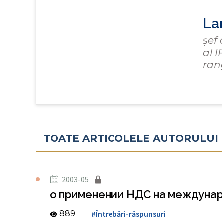
La
șef
al I
ran
TOATE ARTICOLELE AUTORULUI
2003-05
о применении НДС на междуна
889
#Întrebări-răspunsuri