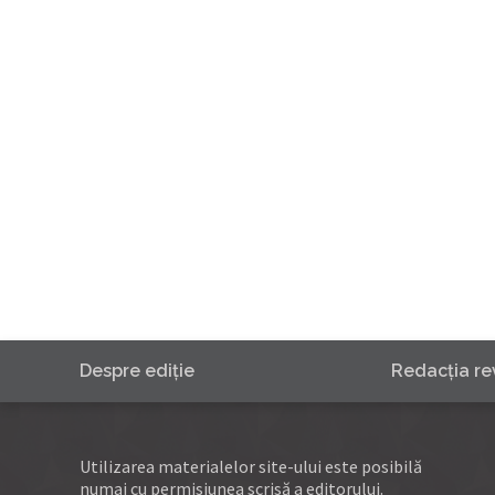
Despre ediţie
Redacţia rev
Utilizarea materialelor site-ului este posibilă
numai cu permisiunea scrisă a editorului.