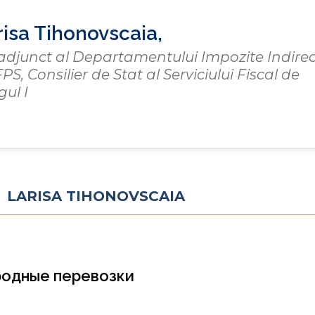
risa Tihonovscaia,
 adjunct al Departamentului Impozite Indire
FPS, Consilier de Stat al Serviciului Fiscal de
gul I
 LARISA TIHONOVSCAIA
родные перевозки