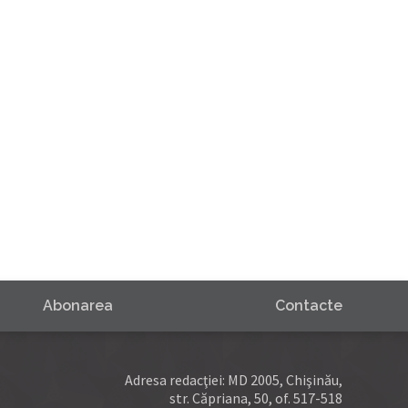
Abonarea
Contacte
Adresa redacţiei: MD 2005, Chişinău,
str. Căpriana, 50, of. 517-518