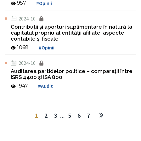
957
#Opinii
2024-10
Contribuţii şi aporturi suplimentare în natură la
capitalul propriu al entităţii afiliate: aspecte
contabile şi fiscale
1068
#Opinii
2024-10
Auditarea partidelor politice – comparaţii între
ISRS 4400 şi ISA 800
1947
#Audit
1
2
3
...
5
6
7