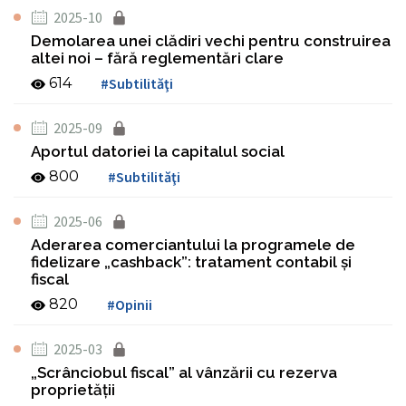
2025-10
Demolarea unei clădiri vechi pentru construirea
altei noi – fără reglementări clare
614
#Subtilităţi
2025-09
Aportul datoriei la capitalul social
800
#Subtilităţi
2025-06
Aderarea comerciantului la programele de
fidelizare „cashback”: tratament contabil şi
fiscal
820
#Opinii
2025-03
„Scrânciobul fiscal” al vânzării cu rezerva
proprietăţii