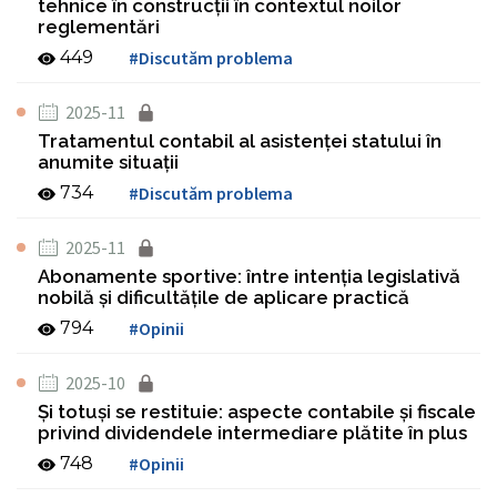
tehnice în construcții în contextul noilor
reglementări
449
#Discutăm problema
2025-11
Tratamentul contabil al asistenţei statului în
anumite situaţii
734
#Discutăm problema
2025-11
Abonamente sportive: între intenţia legislativă
nobilă şi dificultăţile de aplicare practică
794
#Opinii
2025-10
Şi totuşi se restituie: aspecte contabile şi fiscale
privind dividendele intermediare plătite în plus
748
#Opinii