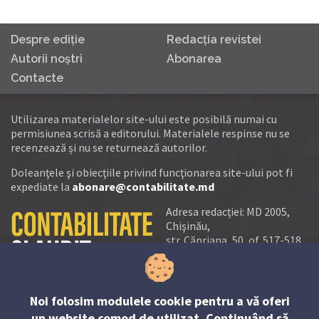
Despre ediţie
Redacţia revistei
Autorii noştri
Abonarea
Contacte
Utilizarea materialelor site-ului este posibilă numai cu
permisiunea scrisă a editorului. Materialele respinse nu se
recenzează și nu se returnează autorilor.
Doleanţele şi obiecţiile privind funcţionarea site-ului pot fi
expediate la
abonare@contabilitate.md
Adresa redacţiei: MD 2005,
Chişinău,
str. Căpriana, 50, of. 517-518
tel.:
(+373 22) 21 20 22
tel./fax:
(+373 22) 22 53 90
Noi folosim modulele cookie pentru a vă oferi
e-mail:
un website comod de utilizat. Continuând să
abonare@contabilitate.md