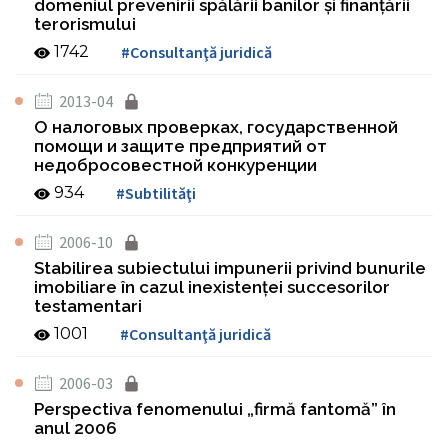
domeniul prevenirii spălării banilor şi finanţării
terorismului
1742
#Consultanţă juridică
2013-04
О налоговых проверках, государственной
помощи и защите предприятий от
недобросовестной конкуренции
934
#Subtilităţi
2006-10
Stabilirea subiectului impunerii privind bunurile
imobiliare în cazul inexistenţei succesorilor
testamentari
1001
#Consultanţă juridică
2006-03
Perspectiva fenomenului „firmă fantomă” în
anul 2006