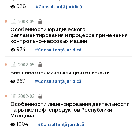
928
#Consultanţă juridică
2003-05
Особенности юридического
регламентирования и процесса применения
контрольно-кассовых машин
974
#Consultanţă juridică
2002-05
Bнешнеэкономическая деятельность
967
#Consultanţă juridică
2002-03
Особенности лицензирования деятельности
на рынке нефтепродуктов Республики
Молдова
1004
#Consultanţă juridică