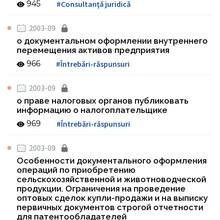
945
#Consultanţă juridică
2003-09
о документальном оформлении внутреннего
перемещения активов предприятия
966
#Întrebări-răspunsuri
2003-09
о праве налоговых органов публиковать
информацию о налогоплательщике
969
#Întrebări-răspunsuri
2003-09
Особенности документального оформления
операций по приобретению
сельскохозяйственной и животноводческой
продукции. Ограничения на проведение
оптовых сделок купли-продажи и на выписку
первичных документов строгой отчетности
для патентообладателей