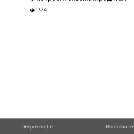
1324
Despre ediţie
Redacţia rev