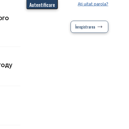
Aţi uitat parola?
ого
Înregistrarea
году