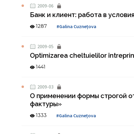
2009-06
Банк и клиент: работа в услови
1287
#Galina Cuznețova
2009-05
Optimizarea cheltuielilor întrepri
1441
2009-03
О применении формы строгой о
фактуры»
1333
#Galina Cuznețova