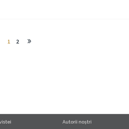
1
2
istei
Autorii noştri