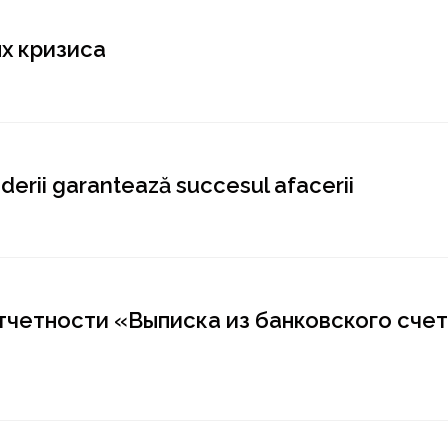
ях кризиса
nderii garantează succesul afacerii
тчетности «Выписка из банковского счет