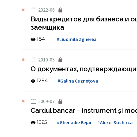
2022-06
Виды кредитов для бизнеса и 
заемщика
1841
#Liudmila Zgherea
2010-05
О документах, подтверждающих 
1294
#Galina Cuznețova
2009-07
Cardul bancar – instrument şi mod
1365
#Ghenadie Bejan
#Alexei Sochirca