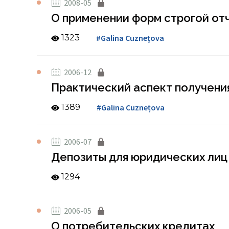
2008-05
О применении форм строгой отч
1323
#Galina Cuznețova
2006-12
Практический аспект получения
1389
#Galina Cuznețova
2006-07
Депозиты для юридических лиц
1294
2006-05
О потребительских кредитах