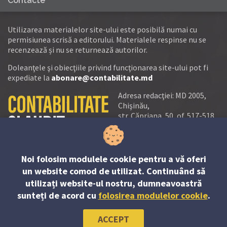
Contacte
Utilizarea materialelor site-ului este posibilă numai cu
permisiunea scrisă a editorului. Materialele respinse nu se
recenzează și nu se returnează autorilor.
Doleanţele şi obiecţiile privind funcţionarea site-ului pot fi
expediate la
abonare@contabilitate.md
Adresa redacţiei: MD 2005,
Chişinău,
str. Căpriana, 50, of. 517-518
tel.:
(+373 22) 21 20 22
tel./fax:
(+373 22) 22 53 90
Noi folosim modulele cookie pentru a vă oferi
e-mail:
un website comod de utilizat. Continuând să
abonare@contabilitate.md
utilizați website-ul nostru, dumneavoastră
newsletter:
sunteți de acord cu
folosirea modulelor cookie
.
contabilitate
@
sender.trigger4
ACCEPT
© PP “Contabilitate şi Audit” SRL, 2023