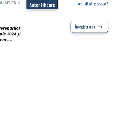
IU SEVERIN
Aţi uitat parola?
Înregistrarea
terenurilor
ale 2024 şi
urent,…