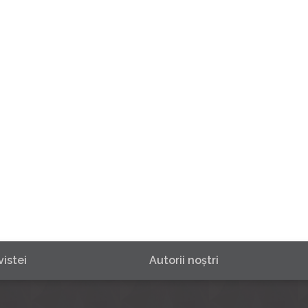
istei
Autorii noştri