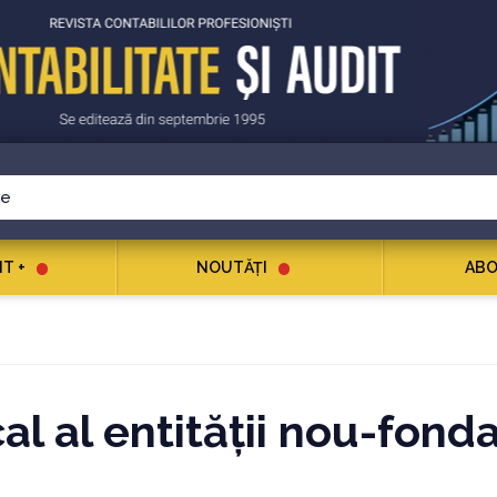
T +
NOUTĂŢI
ABO
al al entităţii nou-fond