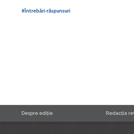
#Întrebări-răspunsuri
Despre ediţie
Redacţia rev